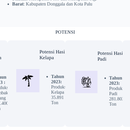
Barat
: Kabupaten Donggala dan Kota Palu
POTENSI
Potensi Hasil
Potensi Hasil
a
Kelapa
Padi
Tahun
hun
Tahun
2023:
3 :
2023:
Produksi
duksi
Produksi
Kelapa
mbak
Padi
35.891
ang
281.802
Ton
.400
Ton
n