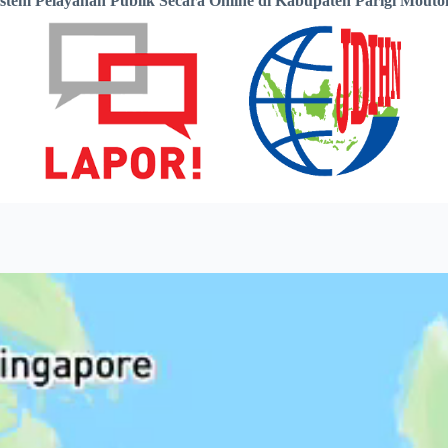
istem Pelayanan Publik Secara Online di Kabupaten Parigi Mouto