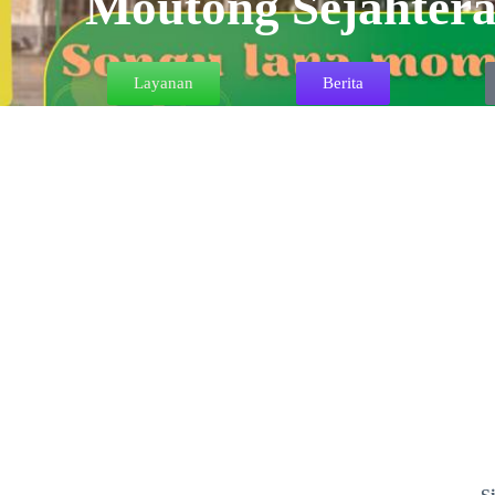
Moutong Sejahter
Layanan
Berita