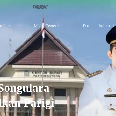
ofile
Media Center
Data dan Informasi
Songulara
kan Parigi