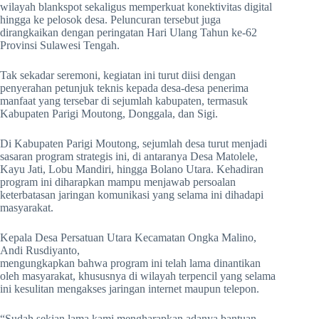
wilayah blankspot sekaligus memperkuat konektivitas digital
hingga ke pelosok desa. Peluncuran tersebut juga
dirangkaikan dengan peringatan Hari Ulang Tahun ke-62
Provinsi Sulawesi Tengah.
Tak sekadar seremoni, kegiatan ini turut diisi dengan
penyerahan petunjuk teknis kepada desa-desa penerima
manfaat yang tersebar di sejumlah kabupaten, termasuk
Kabupaten Parigi Moutong, Donggala, dan Sigi.
Di Kabupaten Parigi Moutong, sejumlah desa turut menjadi
sasaran program strategis ini, di antaranya Desa Matolele,
Kayu Jati, Lobu Mandiri, hingga Bolano Utara. Kehadiran
program ini diharapkan mampu menjawab persoalan
keterbatasan jaringan komunikasi yang selama ini dihadapi
masyarakat.
Kepala Desa Persatuan Utara Kecamatan Ongka Malino,
Andi Rusdiyanto,
mengungkapkan bahwa program ini telah lama dinantikan
oleh masyarakat, khususnya di wilayah terpencil yang selama
ini kesulitan mengakses jaringan internet maupun telepon.
“Sudah sekian lama kami mengharapkan adanya bantuan