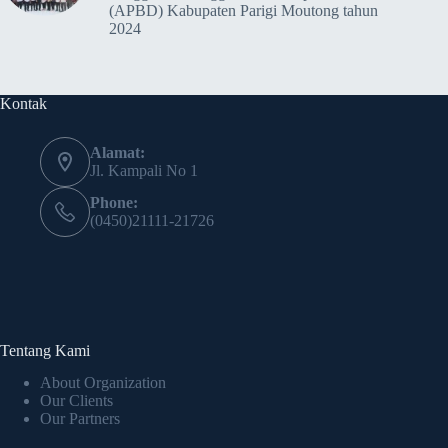
(APBD) Kabupaten Parigi Moutong tahun
2024
Kontak
Alamat:
Jl. Kampali No 1
Phone:
(0450)21111-21726
Tentang Kami
About Organization
Our Clients
Our Partners